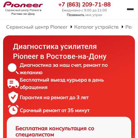
+7 (863) 209-71-88
Ежедневно с 9:00 до 21:00
Сервисный центр Pioneer
в
Ростове-на-Дону
Позвонить
мне утром
Сервисный центр Pioneer
Каталог устройств
Ремо
Диагностика усилителя
Pioneer в Ростове-на-Дону
Диагностика за наш счет, ремонт по
желанию
Бесплатный выезд курьера в день
обращения
Гарантия на ремонт до 3 лет
Срочный ремонт от 35 минут
Бесплатная консультация со
специалистом