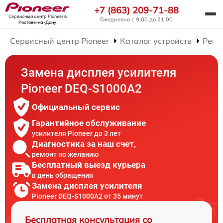
+7 (863) 209-71-88
Сервисный центр Pioneer
в
Ежедневно с 9:00 до 21:00
Ростове-на-Дону
Сервисный центр Pioneer
Каталог устройств
Ремо
Замена дисплея усилителя
Pioneer DEQ-S1000A2
Официальный сервис
Гарантийное обслуживание
усилителя Pioneer до 3 лет
Диагностика за наш счет,
ремонт по желанию
Бесплатный выезд курьера
в день обращения
Замена дисплея усилителя
Pioneer DEQ-S1000A2 от 35 минут
Бесплатная консультация со