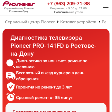
+7 (863) 209-71-88
Ежедневно с 9:00 до 21:00
Сервисный центр Pioneer
в
Ростове-на-Дону
Позвонить
мне утром
Сервисный центр Pioneer
Каталог устройств
Ремо
Диагностика телевизора
Pioneer PRO-141FD в Ростове-
на-Дону
Диагностика за наш счет, ремонт по
желанию
Бесплатный выезд курьера в день
обращения
Гарантия на ремонт до 3 лет
Срочный ремонт от 35 минут