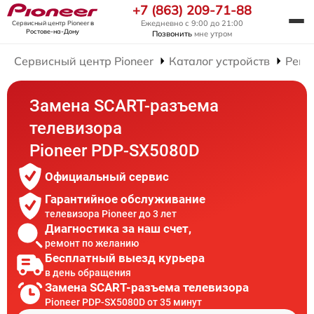
+7 (863) 209-71-88
Ежедневно с 9:00 до 21:00
Сервисный центр Pioneer
в
Ростове-на-Дону
Позвонить
мне утром
Сервисный центр Pioneer
Каталог устройств
Ремо
Замена SCART-разъема
телевизора
Pioneer PDP-SX5080D
Официальный сервис
Гарантийное обслуживание
телевизора Pioneer до 3 лет
Диагностика за наш счет,
ремонт по желанию
Бесплатный выезд курьера
в день обращения
Замена SCART-разъема телевизора
Pioneer PDP-SX5080D от 35 минут