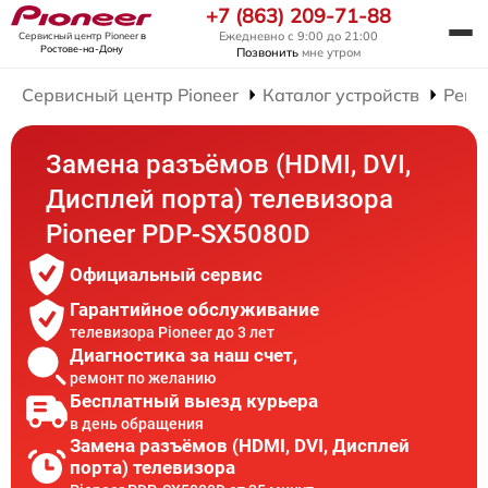
+7 (863) 209-71-88
Ежедневно с 9:00 до 21:00
Сервисный центр Pioneer
в
Ростове-на-Дону
Позвонить
мне утром
Сервисный центр Pioneer
Каталог устройств
Ремо
Замена разъёмов (HDMI, DVI,
Дисплей порта) телевизора
Pioneer PDP-SX5080D
Официальный сервис
Гарантийное обслуживание
телевизора Pioneer до 3 лет
Диагностика за наш счет,
ремонт по желанию
Бесплатный выезд курьера
в день обращения
Замена разъёмов (HDMI, DVI, Дисплей
порта) телевизора