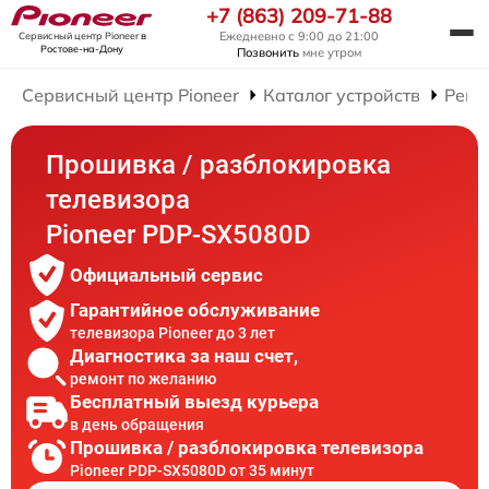
+7 (863) 209-71-88
Ежедневно с 9:00 до 21:00
Сервисный центр Pioneer
в
Ростове-на-Дону
Позвонить
мне утром
Сервисный центр Pioneer
Каталог устройств
Ремо
Прошивка / разблокировка
телевизора
Pioneer PDP-SX5080D
Официальный сервис
Гарантийное обслуживание
телевизора Pioneer до 3 лет
Диагностика за наш счет,
ремонт по желанию
Бесплатный выезд курьера
в день обращения
Прошивка / разблокировка телевизора
Pioneer PDP-SX5080D от 35 минут