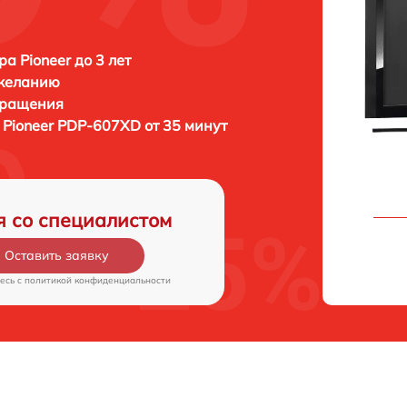
а Pioneer до 3 лет
 желанию
бращения
а
Pioneer PDP-607XD от 35 минут
я со специалистом
Оставить заявку
есь c
политикой конфиденциальности