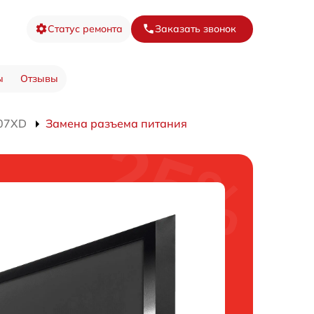
Статус ремонта
Заказать звонок
ы
Отзывы
607XD
Замена разъема питания