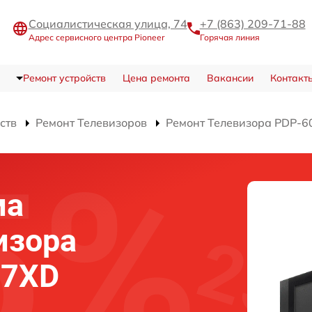
Социалистическая улица, 74
+7 (863) 209-71-88
Адрес сервисного центра Pioneer
Горячая линия
Ремонт устройств
Цена ремонта
Вакансии
Контакт
ств
Ремонт Телевизоров
Ремонт Телевизора PDP-
ма
изора
07XD