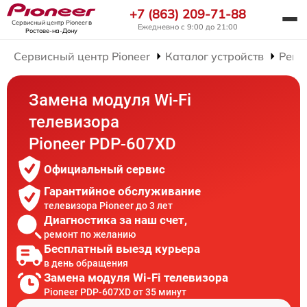
+7 (863) 209-71-88
Сервисный центр Pioneer
в
Ежедневно с 9:00 до 21:00
Ростове-на-Дону
Сервисный центр Pioneer
Каталог устройств
Ремо
Замена модуля Wi-Fi
телевизора
Pioneer PDP-607XD
Официальный сервис
Гарантийное обслуживание
телевизора Pioneer до 3 лет
Диагностика за наш счет,
ремонт по желанию
Бесплатный выезд курьера
в день обращения
Замена модуля Wi-Fi телевизора
Pioneer PDP-607XD от 35 минут