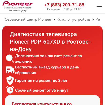
+7 (863) 209-71-88
Сервисный центр Pioneer
в
Ежедневно с 9:00 до 21:00
Ростове-на-Дону
Сервисный центр Pioneer
Каталог устройств
Ремо
Диагностика телевизора
Pioneer PDP-607XD в Ростове-
на-Дону
Диагностика за наш счет, ремонт по
желанию
Бесплатный выезд курьера в день
обращения
Гарантия на ремонт до 3 лет
Срочный ремонт от 35 минут
Бесплатная консультация со