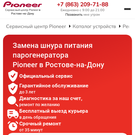
+7 (863) 209-71-88
Ежедневно с 9:00 до 21:00
Сервисный центр Pioneer
в
Ростове-на-Дону
Позвонить
мне утром
Сервисный центр Pioneer
Каталог устройств
Ремо
Замена шнура питания
парогенератора
Pioneer в Ростове-на-Дону
Официальный сервис
Гарантийное обслуживание
до 3 лет
Диагностика за наш счет,
ремонт по желанию
Бесплатный выезд курьера
в день обращения
Срочный ремонт
от 35 минут