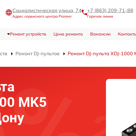
Социалистическая улица, 74
+7 (863) 209-71-88
Адрес сервисного центра Pioneer
Горячая линия
Ремонт устройств
Цена ремонта
Вакансии
Контакт
ств
Ремонт DJ-пультов
Ремонт DJ-пульта XDJ-1000
ьта
000 MK5
Дону