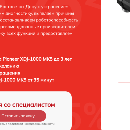
 Ростове-на-Дону с устранением
м диагностику, выявляем причины
восстанавливаем работоспособность
и рекомендованные производителем
рку всех функций и предоставляем
а Pioneer XDJ-1000 MK5 до 3 лет
 желанию
бращения
DJ-1000 MK5 от 35 минут
я со специалистом
Оставить заявку
есь c
политикой конфиденциальности