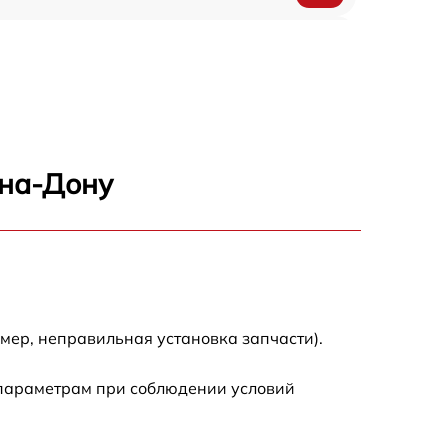
800 р
700 р
700 р
-на-Дону
600 р
500 р
700 р
мер, неправильная установка запчасти).
8800 р
 параметрам при соблюдении условий
500 р