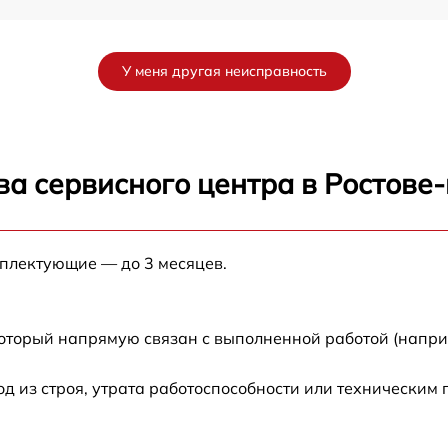
от 110 мин
У меня другая неисправность
5
от 140 мин
от 110 мин
ва сервисного центра в Ростове
от 130 мин
мплектующие — до 3 месяцев.
от 120 мин
от 110 мин
который напрямую связан с выполненной работой (напри
от 190 мин
 из строя, утрата работоспособности или техническим
K5
от 120 мин