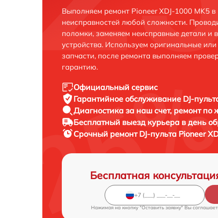
Выполняем ремонт Pioneer XDJ-1000 MK5 в
неисправностей любой сложности. Проводи
поломки, заменяем неисправные детали и 
устройства. Используем оригинальные ил
запчасти, после ремонта выполняем прове
гарантию.
Официальный сервис
Гарантийное обслуживание
DJ-пульт
Диагностика за наш счет,
ремонт по
Бесплатный выезд курьера
в день о
Срочный ремонт
DJ-пульта Pioneer X
Бесплатная консультаци
Нажимая на кнопку "Оставить заявку" Вы соглашает