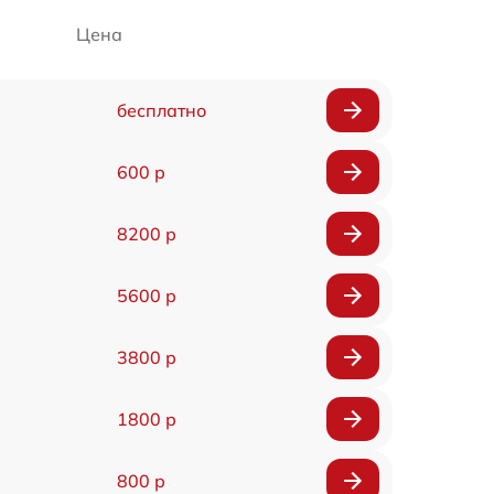
Цена
бесплатно
600 р
8200 р
5600 р
3800 р
1800 р
800 р