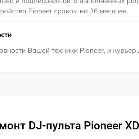
отово и подписания акта выполненных раб
ойства Pioneer сроком на 36 месяцев.
сти
вности Вашей техники Pioneer, и курьер 
монт DJ-пульта Pioneer X