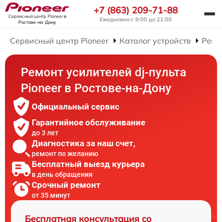
+7 (863) 209-71-88
Сервисный центр Pioneer
в
Ежедневно с 9:00 до 21:00
Ростове-на-Дону
Сервисный центр Pioneer
Каталог устройств
Ремо
Ремонт усилителей dj-пульта
Pioneer в Ростове-на-Дону
Официальный сервис
Гарантийное обслуживание
до 3 лет
Диагностика за наш счет,
ремонт по желанию
Бесплатный выезд курьера
в день обращения
Срочный ремонт
от 35 минут
Бесплатная консультация со