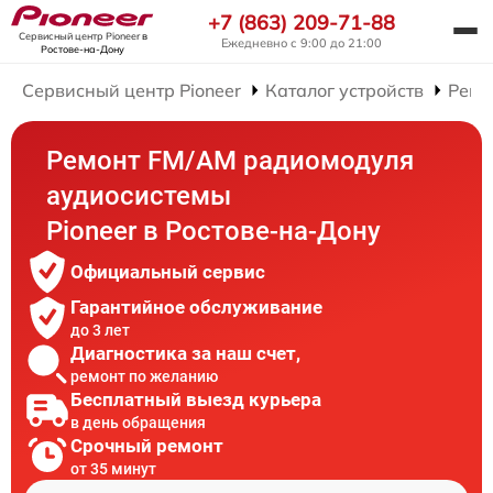
+7 (863) 209-71-88
Сервисный центр Pioneer
в
Ежедневно с 9:00 до 21:00
Ростове-на-Дону
Сервисный центр Pioneer
Каталог устройств
Ремо
Ремонт FM/AM радиомодуля
аудиосистемы
Pioneer в Ростове-на-Дону
Официальный сервис
Гарантийное обслуживание
до 3 лет
Диагностика за наш счет,
ремонт по желанию
Бесплатный выезд курьера
в день обращения
Срочный ремонт
от 35 минут