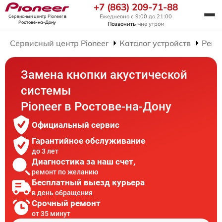
+7 (863) 209-71-88
Ежедневно с 9:00 до 21:00
Сервисный центр Pioneer
в
Ростове-на-Дону
Позвонить
мне утром
Сервисный центр Pioneer
Каталог устройств
Ремо
Замена кнопки акустической
системы
Pioneer в Ростове-на-Дону
Официальный сервис
Гарантийное обслуживание
до 3 лет
Диагностика за наш счет,
ремонт по желанию
Бесплатный выезд курьера
в день обращения
Срочный ремонт
от 35 минут