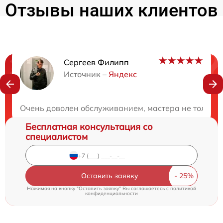
Отзывы наших клиентов
Сергеев Филипп
Нужна консультация?
Источник –
Яндекс
Закажите бесплатную консультацию
Очень доволен обслуживанием, мастера не только 
Бесплатная консультация со
специалистом
Оставить заявку
Нажимая на кнопку "Оставить заявку" Вы соглашаетесь c
политикой
конфиденциальности